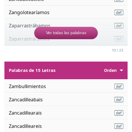
Zangolotearíamos
Zaparrastrábamos
Ver todas las palabras
Zaparrastráramos
10 / 23
Palabras de 15 Letras
Orden
Zambullimientos
Zancadilleabais
Zancadillearais
Zancadilleareis