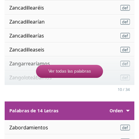
Zancadillearéis
Zancadillearían
Zancadillearías
Zancadilleaseis
Zangarrearíamos
Ver todas las palabras
Zangoloteábamos
10 / 34
Palabras de 14 Letras
Orden
Zabordamientos