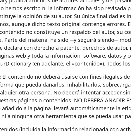
ry publica artículos de autores actuales y del pasad
 no hemos escrito ni la información ha sido revisada 
tituye la opinión de su autor. Su única finalidad es 
os, aunque dicho texto original contenga errores. E
e contenido no constituye un respaldo del autor, su 
. Parte del material ha sido ─y seguirá siendo─ modi
se declara con derecho a patente, derechos de autor, 
ginas web y toda la información, software, datos y c
urDictionary (en adelante, el «contenido»). Todos lo
:
El contenido no deberá usarse con fines ilegales de
orma que pueda dañarlos, inhabilitarlos, sobrecarga
cualquier otra persona. No deberá intentar acceder sin
 nuestras páginas o contenidos. NO DEBERÁ AÑADIR
ñadido a la página llevará automáticamente la etiqu
ni a ninguna otra herramienta que se pueda usar pa
enidos (incluida la información relacionada con act