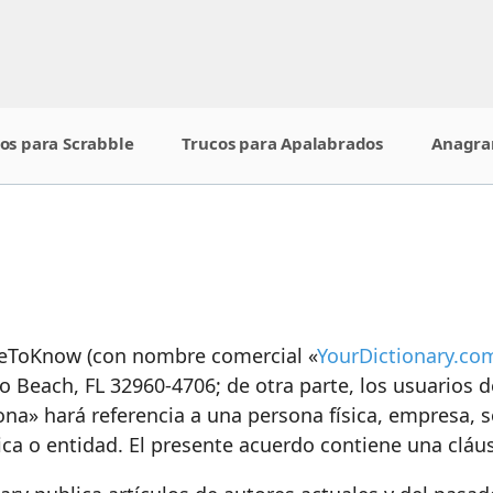
os para Scrabble
Trucos para Apalabrados
Anagr
oveToKnow (con nombre comercial «
YourDictionary.co
o Beach, FL 32960-4706; de otra parte, los usuarios 
sona» hará referencia a una persona física, empresa,
ica o entidad. El presente acuerdo contiene una clá