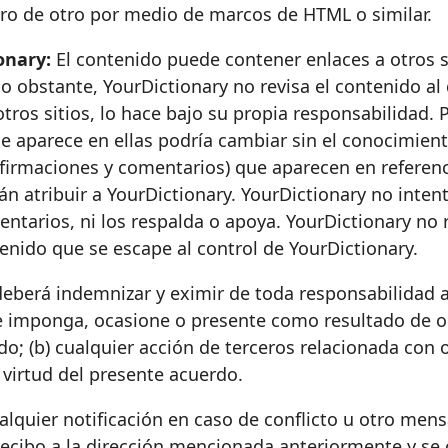
tro de otro por medio de marcos de HTML o similar.
onary:
El contenido puede contener enlaces a otros s
o obstante, YourDictionary no revisa el contenido al
otros sitios, lo hace bajo su propia responsabilidad.
e aparece en ellas podría cambiar sin el conocimient
 afirmaciones y comentarios) que aparecen en referen
n atribuir a YourDictionary. YourDictionary no inten
ntarios, ni los respalda o apoya. YourDictionary no 
tenido que se escape al control de YourDictionary.
eberá indemnizar y eximir de toda responsabilidad a
 imponga, ocasione o presente como resultado de o r
do; (b) cualquier acción de terceros relacionada con 
 virtud del presente acuerdo.
lquier notificación en caso de conflicto u otro mensa
 recibo a la dirección mencionada anteriormente y se 