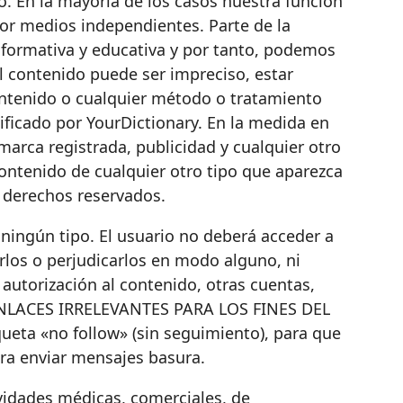
o. En la mayoría de los casos nuestra función
por medios independientes. Parte de la
informativa y educativa y por tanto, podemos
l contenido puede ser impreciso, estar
contenido o cualquier método o tratamiento
ficado por YourDictionary. En la medida en
marca registrada, publicidad y cualquier otro
ontenido de cualquier otro tipo que aparezca
s derechos reservados.
 ningún tipo. El usuario no deberá acceder a
rlos o perjudicarlos en modo alguno, ni
 autorización al contenido, otras cuentas,
 ENLACES IRRELEVANTES PARA LOS FINES DEL
eta «no follow» (sin seguimiento), para que
ra enviar mensajes basura.
ividades médicas, comerciales, de