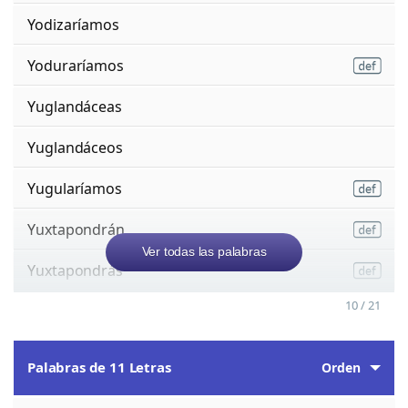
Yodizaríamos
Yoduraríamos
Yuglandáceas
Yuglandáceos
Yugularíamos
Yuxtapondrán
Ver todas las palabras
Yuxtapondrás
10 / 21
Palabras de 11 Letras
Orden