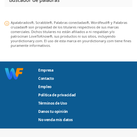
Apalabrados®, Scrabble®, Palabras conectadas®, Wordfeud® y Palabras
cruzadas® son propiedad de los titulares respectivos de sus marcas
comerciales. Dichos titulares no están afiliados a ni respaldan y/o
patrocinan LoveToKnow®, sus productos ni sus sitios, incluyendo
yourdictionary.com. El uso de esta marca en yourdictionary.com tiene fines
puramente informativos.
Empresa
Contacto
Empleo
Política de privacidad
Términos de Uso
Danos tu opinión
No venda mis datos