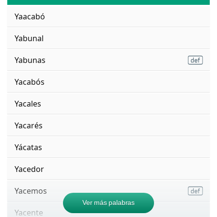
Yaacabó
Yabunal
Yabunas
Yacabós
Yacales
Yacarés
Yácatas
Yacedor
Yacemos
Ver más palabras
Yacente