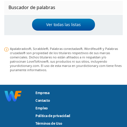
Buscador de palabras
Ver todas las listas
Apalabrados®, Scrabble®, Palabras conectadas®, Wordfeud® y Palabras
cruzadas® son propiedad de los titulares respectivos de sus marcas
comerciales. Dichos titulares no están afiliados a ni respaldan y/o
patrocinan LoveToKnow®, sus productos ni sus sitios, incluyendo
yourdictionary.com. El uso de esta marca en yourdictionary.com tiene fines
puramente informativos.
Empresa
Contacto
Empleo
Política de privacidad
Términos de Uso