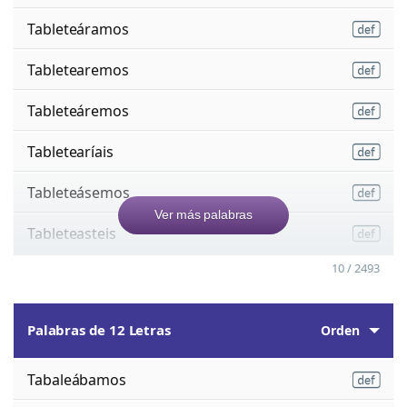
Tableteáramos
Tabletearemos
Tableteáremos
Tabletearíais
Tableteásemos
Ver más palabras
Tableteasteis
10 / 2493
Palabras de 12 Letras
Orden
Tabaleábamos