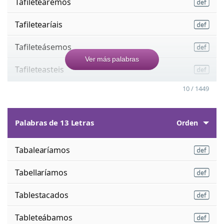
Tafileteáremos
Tafiletearíais
Tafileteásemos
Ver más palabras
Tafileteasteis
10 / 1449
Palabras de 13 Letras
Orden
Tabalearíamos
Tabellaríamos
Tablestacados
Tableteábamos