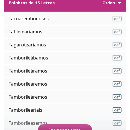
Palabras de 15 Letras
Orden
Tacuaremboenses
Tafiletearíamos
Tagarotearíamos
Tamborileábamos
Tamborileáramos
Tamborilearemos
Tamborileáremos
Tamborilearíais
Tamborileásemos
Ver más palabras