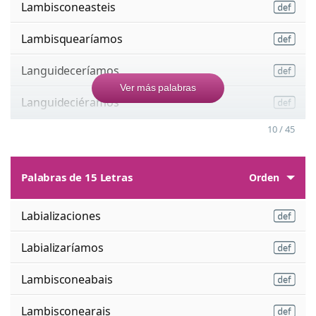
Lambisconeasteis
Lambisquearíamos
Languideceríamos
Ver más palabras
Languideciéramos
10 / 45
Palabras de 15 Letras
Orden
Labializaciones
Labializaríamos
Lambisconeabais
Lambisconearais