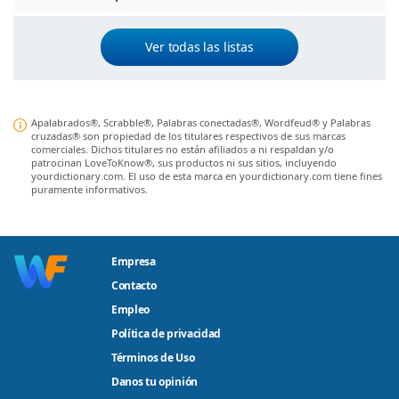
Ver todas las listas
Apalabrados®, Scrabble®, Palabras conectadas®, Wordfeud® y Palabras
cruzadas® son propiedad de los titulares respectivos de sus marcas
comerciales. Dichos titulares no están afiliados a ni respaldan y/o
patrocinan LoveToKnow®, sus productos ni sus sitios, incluyendo
yourdictionary.com. El uso de esta marca en yourdictionary.com tiene fines
puramente informativos.
Empresa
Contacto
Empleo
Política de privacidad
Términos de Uso
Danos tu opinión