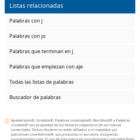
Listas relacionadas
Palabras con j
Palabras con jo
Palabras que terminan en j
Palabras que empiezan con aje
Todas las listas de palabras
Buscador de palabras
Apalabrados®, Scrabble®, Palabras conectadas®, Wordfeud® y Palabras
cruzadas® son propiedad de los titulares respectivos de sus marcas
comerciales. Dichos titulares no están afiliados a ni respaldan y/o
patrocinan LoveToKnow®, sus productos ni sus sitios, incluyendo
yourdictionary.com. El uso de esta marca en yourdictionary.com tiene fines