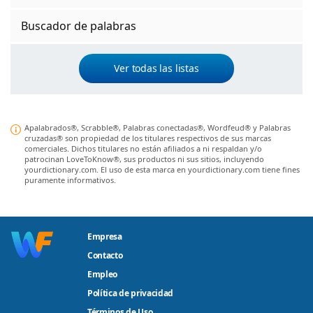
Buscador de palabras
Ver todas las listas
Apalabrados®, Scrabble®, Palabras conectadas®, Wordfeud® y Palabras
cruzadas® son propiedad de los titulares respectivos de sus marcas
comerciales. Dichos titulares no están afiliados a ni respaldan y/o
patrocinan LoveToKnow®, sus productos ni sus sitios, incluyendo
yourdictionary.com. El uso de esta marca en yourdictionary.com tiene fines
puramente informativos.
Empresa
Contacto
Empleo
Política de privacidad
Términos de Uso