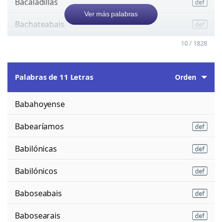
Bacaladillas
Ver más palabras
Bachateabais
10 / 1828
Palabras de 11 Letras
Orden
Babahoyense
Babearíamos
Babilónicas
Babilónicos
Baboseabais
Babosearais