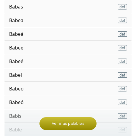
Babas
Babea
Babeá
Babee
Babeé
Babel
Babeo
Babeó
Babis
Ver más palabras
Bable