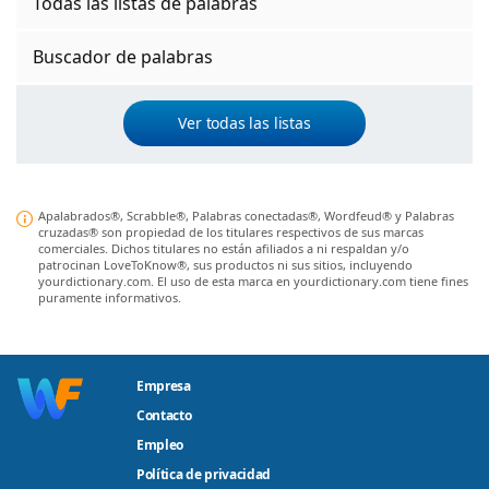
Todas las listas de palabras
Buscador de palabras
Ver todas las listas
Apalabrados®, Scrabble®, Palabras conectadas®, Wordfeud® y Palabras
cruzadas® son propiedad de los titulares respectivos de sus marcas
comerciales. Dichos titulares no están afiliados a ni respaldan y/o
patrocinan LoveToKnow®, sus productos ni sus sitios, incluyendo
yourdictionary.com. El uso de esta marca en yourdictionary.com tiene fines
puramente informativos.
Empresa
Contacto
Empleo
Política de privacidad