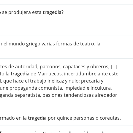
e se produjera esta
tragedia
?
en el mundo griego varias formas de teatro: la
es de autoridad, patronos, capataces y obreros; [...]
to la
tragedia
de Marruecos, incertidumbre ante este
, que hace el trabajo ineﬁcaz y nulo; precaria y
mpune propaganda comunista, impiedad e incultura,
opaganda separatista, pasiones tendenciosas alrededor
formado en la
tragedia
por quince personas o coreutas.