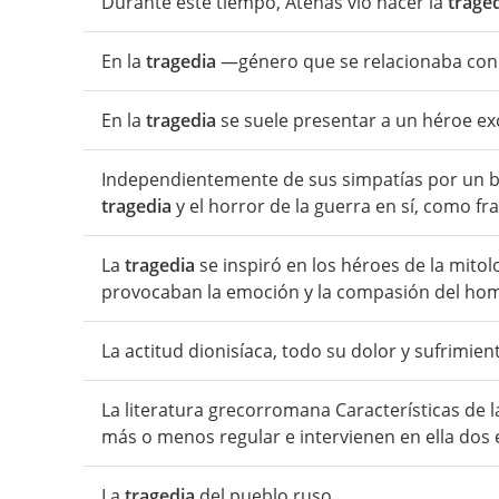
Durante este tiempo, Atenas vio nacer la
trage
En la
tragedia
—género que se relacionaba con 
En la
tragedia
se suele presentar a un héroe exc
Independientemente de sus simpatías por un ban
tragedia
y el horror de la guerra en sí, como fr
La
tragedia
se inspiró en los héroes de la mito
provocaban la emoción y la compasión del ho
La actitud dionisíaca, todo su dolor y sufrimien
La literatura grecorromana Características de 
más o menos regular e intervienen en ella dos 
La
tragedia
del pueblo ruso.