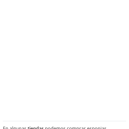
En algunas
tiendas
podemos comprar esponjas