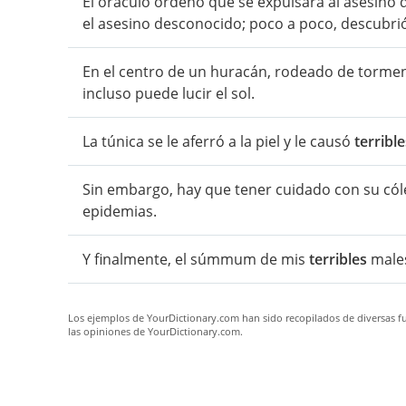
El oráculo ordenó que se expulsara al asesino 
el asesino desconocido; poco a poco, descubrió 
En el centro de un huracán, rodeado de torme
incluso puede lucir el sol.
La túnica se le aferró a la piel y le causó
terrible
Sin embargo, hay que tener cuidado con su cóle
epidemias.
Y finalmente, el súmmum de mis
terribles
males
Los ejemplos de YourDictionary.com han sido recopilados de diversas fue
las opiniones de YourDictionary.com.