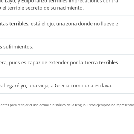
de Layo, y Edipo lanzó
terribles
imprecaciones contra
el terrible secreto de su nacimiento.
ntas
terribles
, está el ojo, una zona donde no llueve e
s
sufrimientos.
ra, pues es capaz de extender por la Tierra
terribles
: llegaré yo, una vieja, a Grecia como una esclava.
ntes para reflejar el uso actual e histórico de la lengua. Estos ejemplos no representa