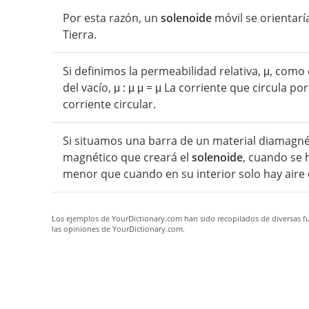
Por esta razón, un
solenoide
móvil se orientarí
Tierra.
Si definimos la permeabilidad relativa, μ, como e
del vacío, μ : μ μ = μ La corriente que circula po
corriente circular.
Si situamos una barra de un material diamagnét
magnético que creará el
solenoide
, cuando se h
menor que cuando en su interior solo hay aire o
Los ejemplos de YourDictionary.com han sido recopilados de diversas fue
las opiniones de YourDictionary.com.