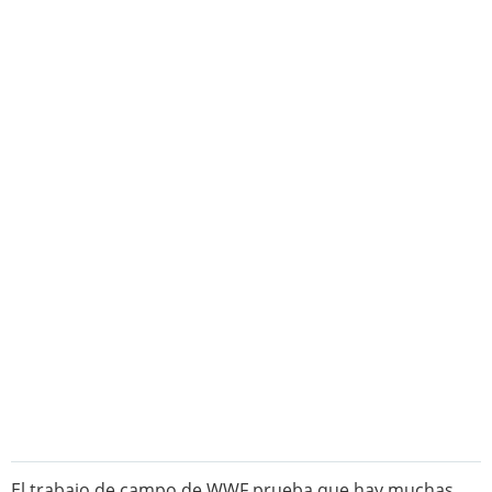
El trabajo de campo de WWF prueba que hay muchas