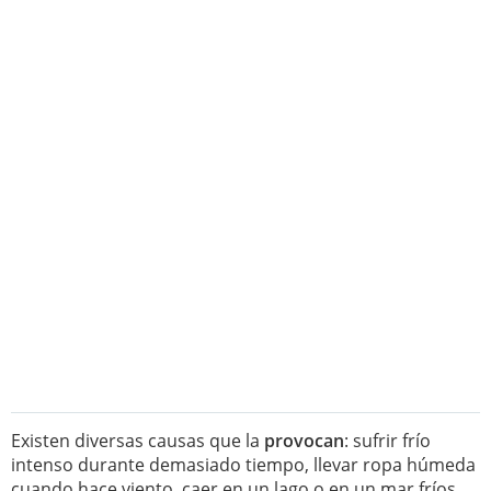
Existen diversas causas que la
provocan
: sufrir frío
intenso durante demasiado tiempo, llevar ropa húmeda
cuando hace viento, caer en un lago o en un mar fríos,