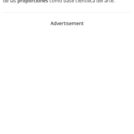
de las
proporciones
como base cientíﬁca del arte.
Advertisement