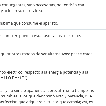
n contingentes, sino necesarias, no tendrán esa
y acto en su naturaleza.
áxima que consume el aparato.
as también pueden estar asociadas a circuitos
uirir otros modos de ser alternativos: posee estos
mpo eléctrico, respecto a la energía
potencia
y a la
 U Q E = ; i F Q .
al, y no simple apariencia, pero, al mismo tiempo, no
inmutables, a los que denominó acto y
potencia
, que
perfección que adquiere el sujeto que cambia; así, es