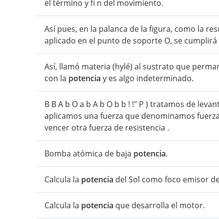
el término y fi n del movimiento.
Así pues, en la palanca de la figura, como la re
aplicado en el punto de soporte O, se cumplirá 
Así, llamó materia (hylé) al sustrato que perm
con la
potencia
y es algo indeterminado.
B B A b O a b A b O b b ! !" P ) tratamos de lev
aplicamos una fuerza que denominamos fuerz
vencer otra fuerza de resistencia .
Bomba atómica de baja
potencia
.
Calcula la
potencia
del Sol como foco emisor d
Calcula la
potencia
que desarrolla el motor.