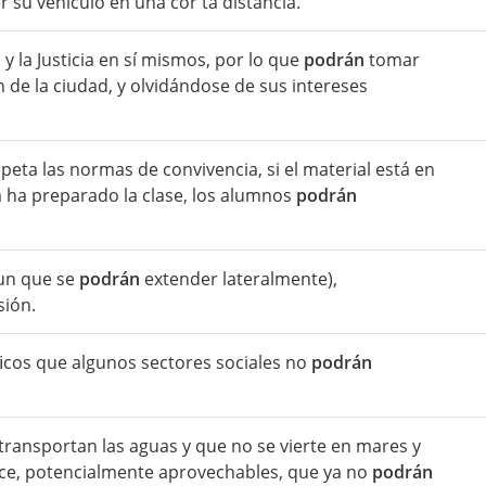
 su vehículo en una cor ta distancia.
y la Justicia en sí mismos, por lo que
podrán
tomar
 de la ciudad, y olvidándose de sus intereses
peta las normas de convivencia, si el material está en
a ha preparado la clase, los alumnos
podrán
un que se
podrán
extender lateralmente),
sión.
ﬁcos que algunos sectores sociales no
podrán
ransportan las aguas y que no se vierte en mares y
lce, potencialmente aprovechables, que ya no
podrán