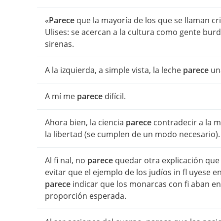
«
Parece
que la mayoría de los que se llaman c
Ulises: se acercan a la cultura como gente burd
sirenas.
A la izquierda, a simple vista, la leche
parece
un
A mí me
parece
difícil.
Ahora bien, la ciencia
parece
contradecir a la m
la libertad (se cumplen de un modo necesario).
Al fi nal, no
parece
quedar otra explicación que 
evitar que el ejemplo de los judíos in fl uyese e
parece
indicar que los monarcas con fi aban en
proporción esperada.