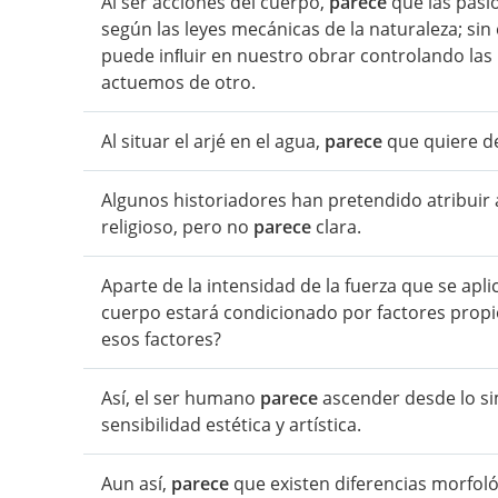
Al ser acciones del cuerpo,
parece
que las pasi
según las leyes mecánicas de la naturaleza; sin
puede inﬂuir en nuestro obrar controlando la
actuemos de otro.
Al situar el arjé en el agua,
parece
que quiere de
Algunos historiadores han pretendido atribuir
religioso, pero no
parece
clara.
Aparte de la intensidad de la fuerza que se apli
cuerpo estará condicionado por factores propi
esos factores?
Así, el ser humano
parece
ascender desde lo sim
sensibilidad estética y artística.
Aun así,
parece
que existen diferencias morfol