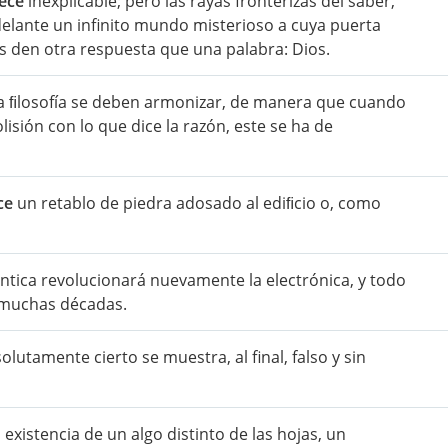
ece
inexplicable; pero las rayas fronterizas del saber,
delante un infinito mundo misterioso a cuya puerta
s den otra respuesta que una palabra: Dios.
 la ﬁlosofía se deben armonizar, de manera que cuando
lisión con lo que dice la razón, este se ha de
ce
un retablo de piedra adosado al ediﬁcio o, como
tica revolucionará nuevamente la electrónica, y todo
 muchas décadas.
lutamente cierto se muestra, al final, falso y sin
a existencia de un algo distinto de las hojas, un