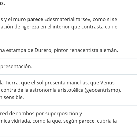
as.
os y el muro
parece
«desmaterializarse», como si se
ción de ligereza en el interior que contrasta con el
na estampa de Durero, pintor renacentista alemán.
presentación.
la Tierra, que el Sol presenta manchas, que Venus
n contra de la astronomía aristotélica (geocentrismo),
n sensible.
 red de rombos por superposición y
ámica vidriada, como la que, según
parece
, cubría la