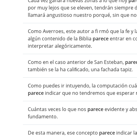
Cada vez ganará nuevas zonas a lo que hoy
par
por muy lejos que se eleven, tendrán siempre 
llamará angustioso nuestro porqué, sin que no
Como Averroes, este autor a fi rmó que la fe y
algún contenido de la Biblia
parece
entrar en co
interpretar alegóricamente.
Como en el caso anterior de San Esteban,
pare
también se la ha caliﬁcado, una fachada tapiz.
Como puedes ir intuyendo, la computación cuán
parece
indicar que no tendremos que esperar
Cuántas veces lo que nos
parece
evidente y abso
fundamento.
De esta manera, ese concepto
parece
indicar l