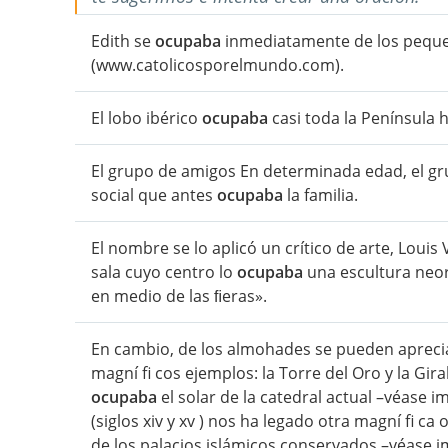
Edith se
ocupaba
inmediatamente de los pequeñ
(www.catolicosporelmundo.com).
El lobo ibérico
ocupaba
casi toda la Península ha
El grupo de amigos En determinada edad, el gr
social que antes
ocupaba
la familia.
El nombre se lo aplicó un crítico de arte, Louis
sala cuyo centro lo
ocupaba
una escultura neor
en medio de las ﬁeras».
En cambio, de los almohades se pueden apreciar 
magní fi cos ejemplos: la Torre del Oro y la Gir
ocupaba
el solar de la catedral actual –véase i
(siglos xiv y xv ) nos ha legado otra magní fi ca
de los palacios islámicos conservados –véase 