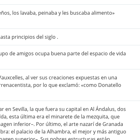
os, los lavaba, peinaba y les buscaba alimento»
sta principios del siglo .
upo de amigos ocupa buena parte del espacio de vida
 Vauxcelles, al ver sus creaciones expuestas en una
renacentista, por lo que exclamó: «como Donatello
en Sevilla, la que fuera su capital en Al Ándalus, dos
alda, esta última era el minarete de la mezquita, que
magen inferior–. Por último, el arte nazarí de Granada
 obra: el palacio de la Alhambra, el mejor y más antiguo
imagen superior–. Sus pobres estructuras están