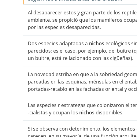
Al desaparecer estos y gran parte de los reptil
ambiente, se propició que los mamíferos ocup
por las especies desaparecidas.
Dos especies adaptadas a
nichos
ecológicos si
parecidos; es el caso, por ejemplo, del buitre 
un buitre, está re lacionado con las cigüeñas).
La novedad estriba en que a la sobriedad geom
pareadas en las esquinas, ménsulas en el ent
portadas-retablo en las fachadas oriental y occ
Las especies r estrategas que colonizaron el ter
-cialistas y ocupan los
nichos
disponibles.
Si se observa con detenimiento, los elementos 
carecen, en su mayoría, de una función arquitec