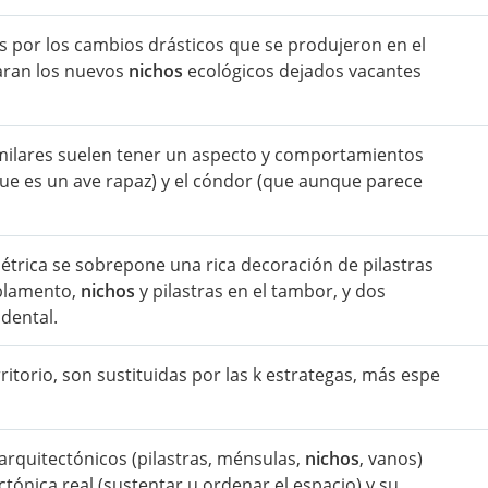
es por los cambios drásticos que se produjeron en el
aran los nuevos
nichos
ecológicos dejados vacantes
milares suelen tener un aspecto y comportamientos
(que es un ave rapaz) y el cóndor (que aunque parece
étrica se sobrepone una rica decoración de pilastras
ablamento,
nichos
y pilastras en el tambor, y dos
idental.
ritorio, son sustituidas por las k estrategas, más espe
arquitectónicos (pilastras, ménsulas,
nichos
, vanos)
tónica real (sustentar u ordenar el espacio) y su