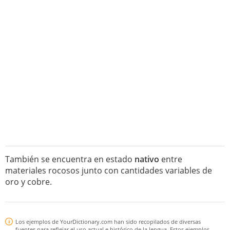
También se encuentra en estado
nativo
entre
materiales rocosos junto con cantidades variables de
oro y cobre.
Los ejemplos de YourDictionary.com han sido recopilados de diversas
fuentes para reflejar el uso actual e histórico de la lengua. Estos ejemplos