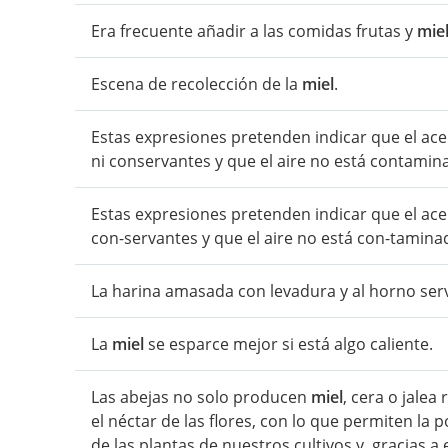
Era frecuente añadir a las comidas frutas y
mie
Escena de recolección de la
miel
.
Estas expresiones pretenden indicar que el acei
ni conservantes y que el aire no está contamin
Estas expresiones pretenden indicar que el acei
con-servantes y que el aire no está con-tamina
La harina amasada con levadura y al horno ser
La
miel
se esparce mejor si está algo caliente.
Las abejas no solo producen
miel
, cera o jalea
el néctar de las flores, con lo que permiten la 
de las plantas de nuestros cultivos y, gracias a