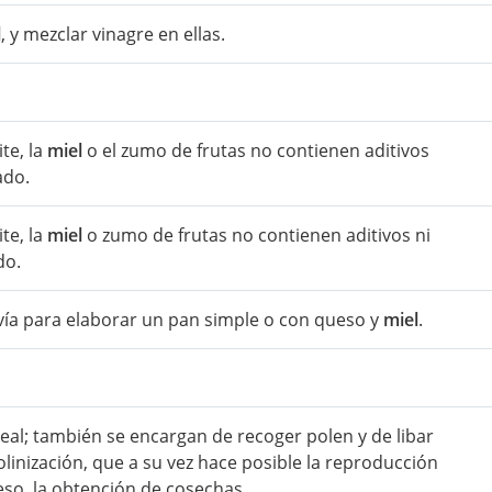
l
, y mezclar vinagre en ellas.
te, la
miel
o el zumo de frutas no contienen aditivos
ado.
te, la
miel
o zumo de frutas no contienen aditivos ni
do.
vía para elaborar un pan simple o con queso y
miel
.
 real; también se encargan de recoger polen y de libar
polinización, que a su vez hace posible la reproducción
 eso, la obtención de cosechas.