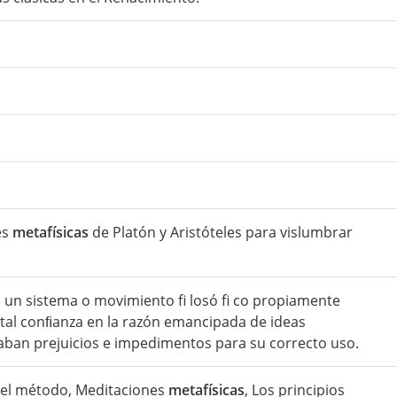
es
metafísicas
de Platón y Aristóteles para vislumbrar
yó un sistema o movimiento fi losó fi co propiamente
total conﬁanza en la razón emancipada de ideas
raban prejuicios e impedimentos para su correcto uso.
o del método, Meditaciones
metafísicas
, Los principios