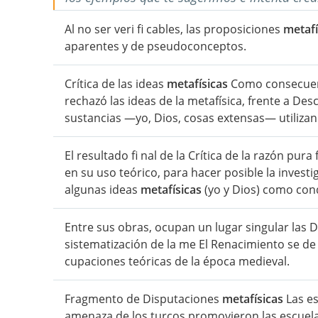
Al no ser veri fi cables, las proposiciones
metafí
aparentes y de pseudoconceptos.
Crítica de las ideas
metafísicas
Como consecuenci
rechazó las ideas de la metafísica, frente a Des
sustancias —yo, Dios, cosas extensas— utilizan
El resultado fi nal de la Crítica de la razón pur
en su uso teórico, para hacer posible la invest
algunas ideas
metafísicas
(yo y Dios) como cond
Entre sus obras, ocupan un lugar singular las 
sistematización de la me El Renacimiento se d
cupaciones teóricas de la época medieval.
Fragmento de Disputaciones
metafísicas
Las es
amenaza de los turcos promovieron las escuelas