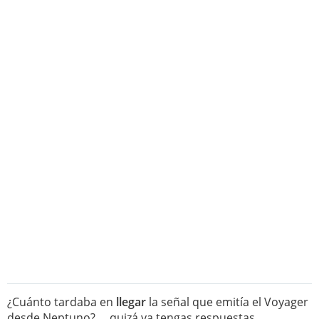
¿Cuánto tardaba en
llegar
la señal que emitía el Voyager
desde Neptuno? ... quizá ya tengas respuestas.