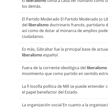
El
liberalismo
toma a cada ser humano como un 
los demás.
El Partido Moderado El Partido Moderado (o Lib
del
liberalismo
doctrinario francés, partidario d
así como de dotar al monarca de amplios podere
ciudadanos.
Es más, Gibraltar fue la principal base de actu
liberalismo
español.
Fuera de la corriente ideológica del
liberalismo
movimiento que como partido en sentido estri
La fi losofía política de Mill se puede entender
el papel benefactor del Estado.
La organización social En cuanto a la organizac