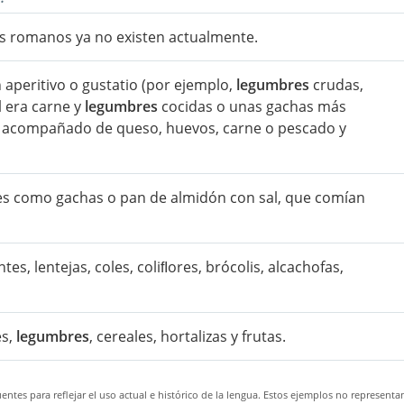
s romanos ya no existen actualmente.
n aperitivo o gustatio (por ejemplo,
legumbres
crudas,
l era carne y
legumbres
cocidas o unas gachas más
va acompañado de queso, huevos, carne o pescado y
s como gachas o pan de almidón con sal, que comían
ntes, lentejas, coles, coliﬂores, brócolis, alcachofas,
es,
legumbres
, cereales, hortalizas y frutas.
ntes para reflejar el uso actual e histórico de la lengua. Estos ejemplos no representa