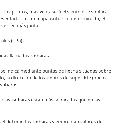
 dos puntos, más veloz será el viento que soplará
epresentada por un mapa isobárico determinado, el
as
estén más juntas.
ales (hPa).
íneas llamadas
isobaras
.
o se indica mediante puntas de flecha situadas sobre
elo, la dirección de los vientos de superficie (pocos
isobaras
.
se las
isobaras
están más separadas que en las
el del mar, las
isobaras
siempre dan valores de