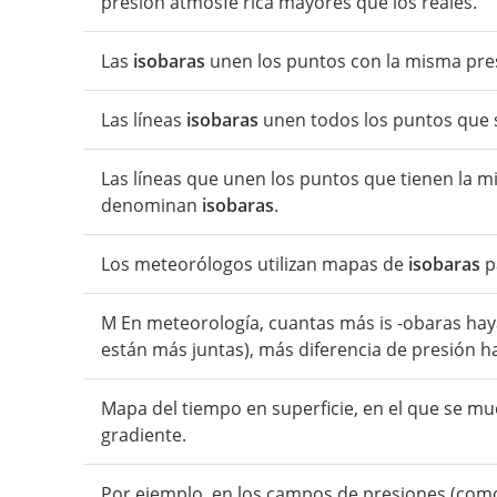
presión atmosfé rica mayores que los reales.
Las
isobaras
unen los puntos con la misma pre
Las líneas
isobaras
unen todos los puntos que 
Las líneas que unen los puntos que tienen la mi
denominan
isobaras
.
Los meteorólogos utilizan mapas de
isobaras
p
M En meteorología, cuantas más is -obaras hay
están más juntas), más diferencia de presión h
Mapa del tiempo en superficie, en el que se mue
gradiente.
Por ejemplo, en los campos de presiones (com