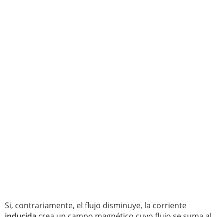
Si, contrariamente, el flujo disminuye, la corriente
inducida
crea un campo magnético cuyo flujo se suma al