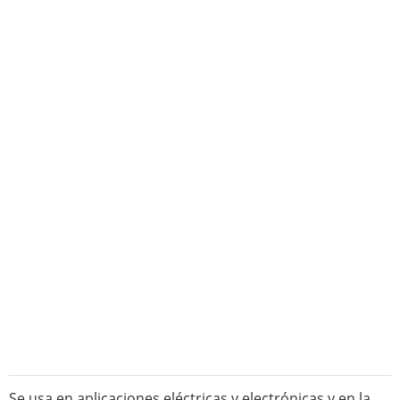
Se usa en aplicaciones eléctricas y electrónicas y en la