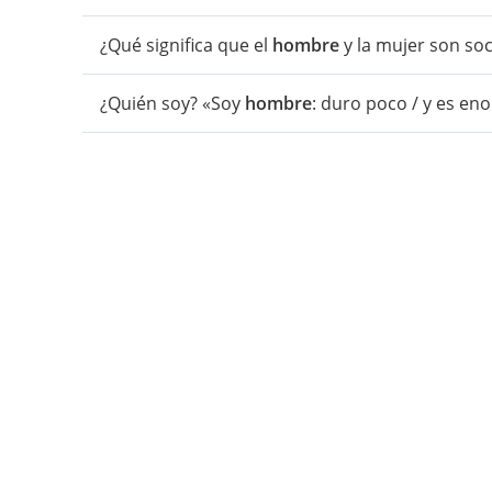
¿Qué significa que el
hombre
y la mujer son soc
¿Quién soy? «Soy
hombre
: duro poco / y es en
«como
hombre
» o «su existencia absoluta y n
individualidad del
hombre
, que no se pierde p
comunidad social.
«El derecho al ejercicio de la libertad es propi
dignidad de persona humana.
«El
hombre
del humanismo cristiano sabe que la
mera colección de bienes individuales y que, s
humanas.
«El
hombre
está llamado […] a la participación 