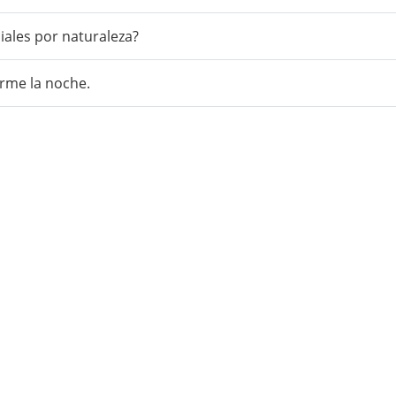
iales por naturaleza?
orme la noche.
aturalmente independiente», que reflejan la
or completo cuando pasa a formar parte de la
o de todo
hombre
, en cuanto resulta inseparable de su
 vida política aspira a un bien común, superior a una
in embargo, debe remitirse siempre a las personas
de la vida misma de Dios.