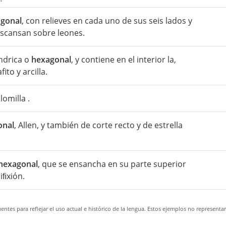
gonal
, con relieves en cada uno de sus seis lados y
escansan sobre leones.
ndrica o
hexagonal
, y contiene en el interior la,
to y arcilla.
lomilla .
onal
, Allen, y también de corte recto y de estrella
hexagonal
, que se ensancha en su parte superior
iﬁxión.
ntes para reflejar el uso actual e histórico de la lengua. Estos ejemplos no representa