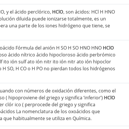
NO, y el ácido perclórico,
HClO
, son ácidos: HCl H HNO
lución diluida puede ionizarse totalmente, es un
ibera una parte de los iones hidrógeno que tiene, se
xoácido Fórmula del anión H SO H SO HNO HNO
HClO
roso ácido nítrico ácido hipocloroso ácido perbrómico
o ión sulf ato ión nitr ito ión nitr ato ión hipoclor
o H SO, H CO o H PO no pierdan todos los hidrógenos
tuando con números de oxidación diferentes, como el
o ( hipoproviene del griego y significa ‘inferior’)
HClO
r clór ico ( perprocede del griego y significa
xoácidos La nomenclatura de los oxoácidos que
la que habitualmente se utiliza en Química.