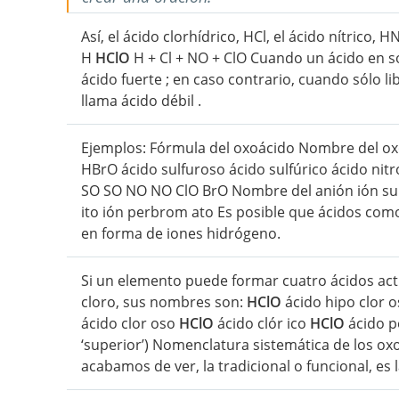
Así, el ácido clorhídrico, HCl, el ácido nítrico, H
H
HClO
H + Cl + NO + ClO Cuando un ácido en so
ácido fuerte ; en caso contrario, cuando sólo l
llama ácido débil .
Ejemplos: Fórmula del oxoácido Nombre del o
HBrO ácido sulfuroso ácido sulfúrico ácido nit
SO SO NO NO ClO BrO Nombre del anión ión sulf it
ito ión perbrom ato Es posible que ácidos com
en forma de iones hidrógeno.
Si un elemento puede formar cuatro ácidos ac
cloro, sus nombres son:
HClO
ácido hipo clor os
ácido clor oso
HClO
ácido clór ico
HClO
ácido pe
‘superior’) Nomenclatura sistemática de los o
acabamos de ver, la tradicional o funcional, es 