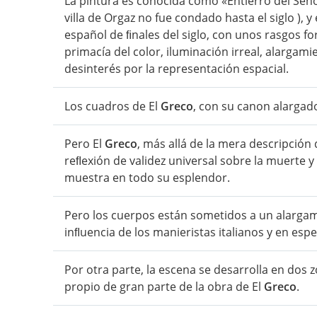
La pintura es conocida como «Entierro del Seño
villa de Orgaz no fue condado hasta el siglo ),
español de ﬁnales del siglo, con unos rasgos f
primacía del color, iluminación irreal, alargam
desinterés por la representación espacial.
Los cuadros de El
Greco
, con su canon alargad
Pero El
Greco
, más allá de la mera descripción 
reﬂexión de validez universal sobre la muerte y 
muestra en todo su esplendor.
Pero los cuerpos están sometidos a un alargami
inﬂuencia de los manieristas italianos y en espe
Por otra parte, la escena se desarrolla en dos z
propio de gran parte de la obra de El
Greco
.