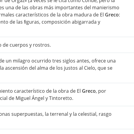
r de Orgaz» (a veces se le cita como Conde, pero la
 y es una de las obras más importantes del manierismo
ormales característicos de la obra madura de El
Greco
:
iento de las ﬁguras, composición abigarrada y
o de cuerpos y rostros.
de un milagro ocurrido tres siglos antes, ofrece una
la ascensión del alma de los justos al Cielo, que se
ento característico de la obra de El
Greco
, por
cial de Miguel Ángel y Tintoretto.
onas superpuestas, la terrenal y la celestial, rasgo