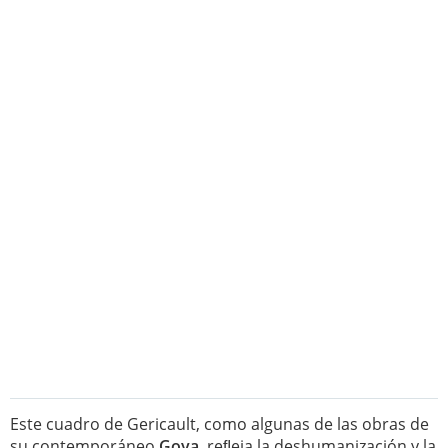
Este cuadro de Gericault, como algunas de las obras de
su contemporáneo
Goya
, reﬂeja la deshumanización y la