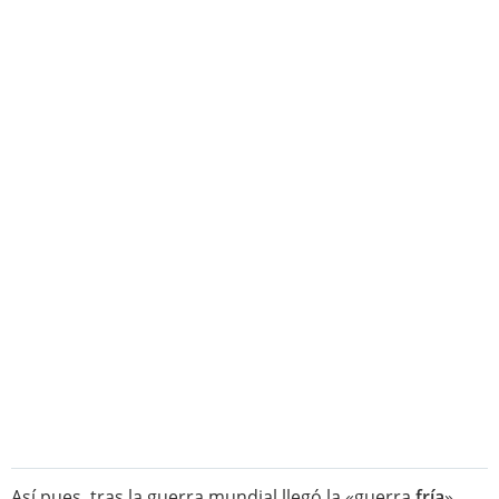
Así pues, tras la guerra mundial llegó la «guerra
fría
»