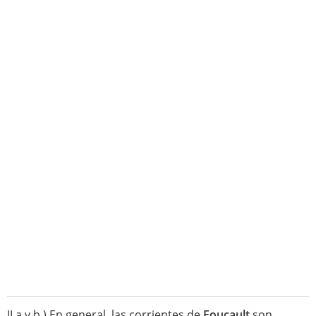
II a y b ) En general, las corrientes de
Foucault
son