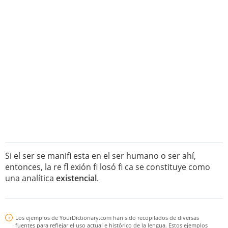
Si el ser se manifi esta en el ser humano o ser ahí,
entonces, la re fl exión fi losó fi ca se constituye como
una analítica
existencial
.
Los ejemplos de YourDictionary.com han sido recopilados de diversas
fuentes para reflejar el uso actual e histórico de la lengua. Estos ejemplos