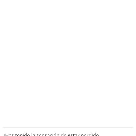
¿Has tenido la sensación de
estar
perdido,