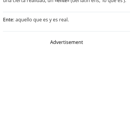
una cierta realidad, un «
ente
» (del latín ens, ‘lo que es’).
Ente
: aquello que es y es real.
Advertisement