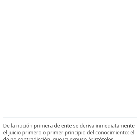
De la noción primera de
ente
se deriva inmediatam
ente
el juicio primero o primer principio del conocimiento: el
de no contradicción, que ya expuso Aristóteles.