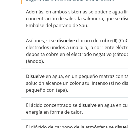
Además, en ambos sistemas se obtiene agua lim
concentración de sales, la salmuera, que se
dis
Embalse del pantano de Sau.
Así pues, si se
disuelve
cloruro de cobre(II) (Cu
electrodos unidos a una pila, la corriente eléctr
deposita cobre en el electrodo negativo (cátodo
(ánodo).
Disuelve
en agua, en un pequeño matraz con tap
solución alcance un color azul intenso (si no d
pequeño con tapa).
El ácido concentrado se
disuelve
en agua en cu
energía en forma de calor.
El dióxido de carbono de la atmósfera se
disue