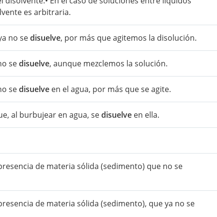
 el disolvente.• En el caso de soluciones entre líquidos
lvente es arbitraria.
ya no se
disuelve
, por más que agitemos la disolución.
no se
disuelve
, aunque mezclemos la solución.
 no se
disuelve
en el agua, por más que se agite.
ue, al burbujear en agua, se
disuelve
en ella.
presencia de materia sólida (sedimento) que no se
presencia de materia sólida (sedimento), que ya no se