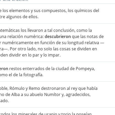
de los elementos y sus compuestos, los químicos del
e algunos de ellos.
emáticas los llevaron a tal conclusión, como la
 una relación numérica:
descubrieron
que las notas de
dir numéricamente en función de su longitud relativa —
ra—. Por otro lado, no solo las cosas se dividen en
n dividir en lo par y lo impar.
eron
restos enterrados de la ciudad de Pompeya,
mo el de la fotografía.
oble, Rómulo y Remo destronaron al rey que había
no de Alba a su abuelo Numítor y, agradecidos,
iado.
odos los minerales de uranio y torio la poseían.