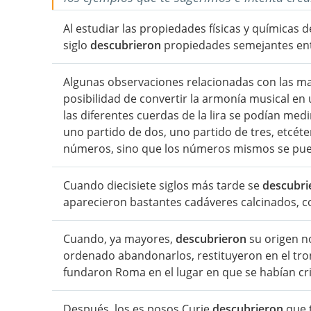
Al estudiar las propiedades físicas y químicas 
siglo
descubrieron
propiedades semejantes entr
Algunas observaciones relacionadas con las mat
posibilidad de convertir la armonía musical en
las diferentes cuerdas de la lira se podían me
uno partido de dos, uno partido de tres, etcéte
números, sino que los números mismos se puede
Cuando diecisiete siglos más tarde se
descubri
aparecieron bastantes cadáveres calcinados, co
Cuando, ya mayores,
descubrieron
su origen n
ordenado abandonarlos, restituyeron en el tro
fundaron Roma en el lugar en que se habían cr
Después, los es posos Curie
descubrieron
que t