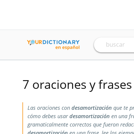
7 oraciones y frase
Las oraciones con
desamortización
que te p
cómo debes usar
desamortización
en una fr
gramaticalmente correctos que fueron redac
desamortización
en una frase, lee los ejemp