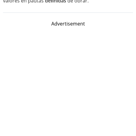
valores en pautas
deﬁnidas
de obrar.
Advertisement