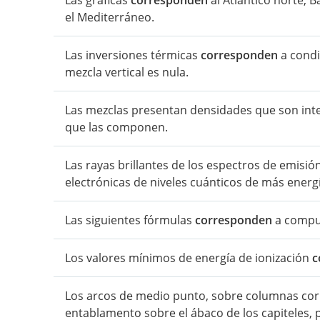
Las gráficas
corresponden
al Atlántico norte, B
el Mediterráneo.
Las inversiones térmicas
corresponden
a condi
mezcla vertical es nula.
Las mezclas presentan densidades que son int
que las componen.
Las rayas brillantes de los espectros de emisió
electrónicas de niveles cuánticos de más energ
Las siguientes fórmulas
corresponden
a compue
Los valores mínimos de energía de ionización
c
Los arcos de medio punto, sobre columnas corin
entablamento sobre el ábaco de los capiteles,