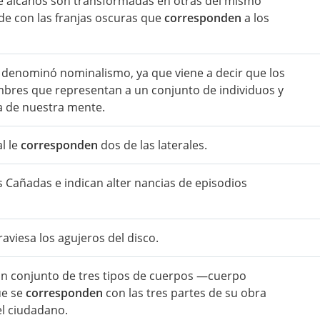
de alcanos son transformadas en otras del mismo
 con las franjas oscuras que
corresponden
a los
e denominó nominalismo, ya que viene a decir que los
mbres que representan a un conjunto de individuos y
a de nuestra mente.
l le
corresponden
dos de las laterales.
s Cañadas e indican alter nancias de episodios
raviesa los agujeros del disco.
un conjunto de tres tipos de cuerpos —cuerpo
ue se
corresponden
con las tres partes de su obra
el ciudadano.