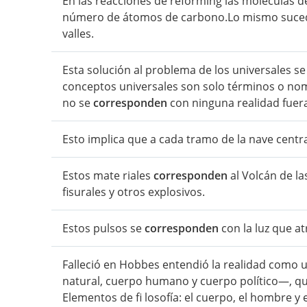
En las reacciones de reforming las moléculas 
número de átomos de carbono.Lo mismo sucede
valles.
Esta solución al problema de los universales s
conceptos universales son solo términos o no
no se
corresponden
con ninguna realidad fuer
Esto implica que a cada tramo de la nave centra
Estos mate riales
corresponden
al Volcán de la
fisurales y otros explosivos.
Estos pulsos se
corresponden
con la luz que at
Falleció en Hobbes entendió la realidad como 
natural, cuerpo humano y cuerpo político—, q
Elementos de fi losofía: el cuerpo, el hombre y 