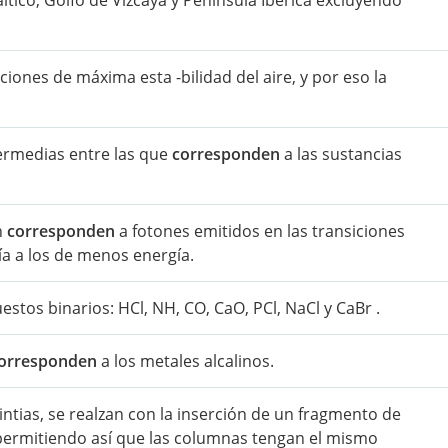
áltico, Golfo de Vizcaya y Península Ibérica excluyendo
ciones de máxima esta -bilidad del aire, y por eso la
ermedias entre las que
corresponden
a las sustancias
n
corresponden
a fotones emitidos en las transiciones
ía a los de menos energía.
stos binarios: HCl, NH, CO, CaO, PCl, NaCl y CaBr .
orresponden
a los metales alcalinos.
tias, se realzan con la inserción de un fragmento de
 permitiendo así que las columnas tengan el mismo