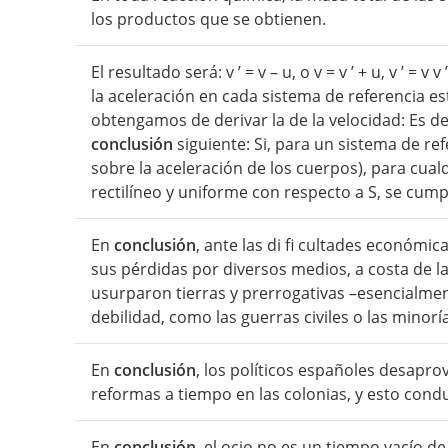
los productos que se obtienen.
El resultado será: v ’ = v – u, o v = v ’ + u, v ’ = v 
la aceleración en cada sistema de referencia es
obtengamos de derivar la de la velocidad: Es decir: 
conclusión
siguiente: Si, para un sistema de re
sobre la aceleración de los cuerpos), para cual
rectilíneo y uniforme con respecto a S, se cump
En
conclusión
, ante las di fi cultades económi
sus pérdidas por diversos medios, a costa de l
usurparon tierras y prerrogativas –esencialm
debilidad, como las guerras civiles o las minorí
En
conclusión
, los políticos españoles desapr
reformas a tiempo en las colonias, y esto condu
En
conclusión
, el ocio no es un tiempo vacío 