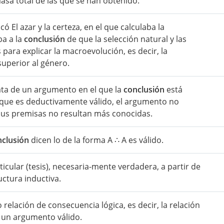
masa total de las que se han obtenido.
 El azar y la certeza, en el que calculaba la
ba a la
conclusión
de que la selección natural y las
para explicar la macroevolución, es decir, la
superior al género.
rata de un argumento en el que la
conclusión
está
nque es deductivamente válido, el argumento no
sus premisas no resultan más conocidas.
nclusión
dicen lo de la forma A ∴ A es válido.
icular (tesis), necesaria-mente verdadera, a partir de
uctura inductiva.
 o relación de consecuencia lógica, es decir, la relación
un argumento válido.