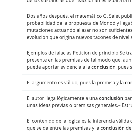
de las sustancias que reaccionan es igual a la 
Dos años después, el matemático G. Salet publicó
probabilidad de la propuesta de Monod y llega
mutaciones actuando al azar no son suficientes 
evolución que origina nuevos taxones de nivel 
Ejemplos de falacias Petición de principio Se t
presente en las premisas de tal modo que, au
puede aportar evidencia a la
conclusión
, pues 
El argumento es válido, pues la premisa y la
co
El autor llega lógicamente a una
conclusión
part
unas ideas previas o premisas generales.– Estr
El contenido de la lógica es la inferencia válida
que se da entre las premisas y la
conclusión
de 