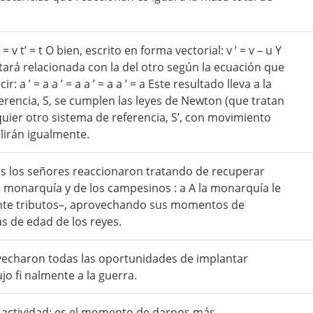
v ’ = v t’ = t O bien, escrito en forma vectorial: v ’ = v – u Y
tará relacionada con la del otro según la ecuación que
a ’ = a a ’ = a a ’ = a a ’ = a Este resultado lleva a la
ferencia, S, se cumplen las leyes de Newton (que tratan
quier otro sistema de referencia, S’, con movimiento
lirán igualmente.
cas los señores reaccionaron tratando de recuperar
a monarquía y de los campesinos : a A la monarquía le
ente tributos–, aprovechando sus momentos de
as de edad de los reyes.
ovecharon todas las oportunidades de implantar
jo fi nalmente a la guerra.
de actividad: es el momento de darnos más