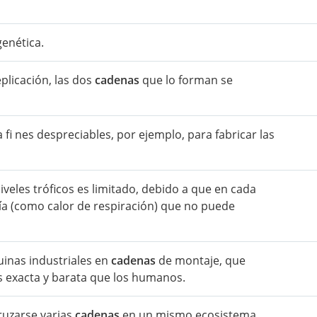
enética.
plicación, las dos
cadenas
que lo forman se
a fi nes despreciables, por ejemplo, para fabricar las
veles tróficos es limitado, debido a que en cada
ía (como calor de respiración) que no puede
uinas industriales en
cadenas
de montaje, que
s exacta y barata que los humanos.
cruzarse varias
cadenas
en un mismo ecosistema.