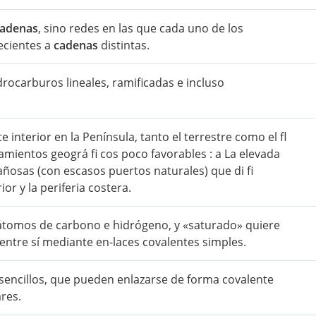
adenas
, sino redes en las que cada uno de los
ecientes a
cadenas
distintas.
rocarburos lineales, ramificadas e incluso
interior en la Península, tanto el terrestre como el fl
amientos geográ fi cos poco favorables : a La elevada
osas (con escasos puertos naturales) que di fi
or y la periferia costera.
tomos de carbono e hidrógeno, y «saturado» quiere
ntre sí mediante en-laces covalentes simples.
ncillos, que pueden enlazarse de forma covalente
res.