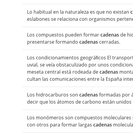
Lo habitual en la naturaleza es que no existan
c
eslabones se relaciona con organismos perten
Los compuestos pueden formar
cadenas
de hid
presentarse formando
cadenas
cerradas.
Los condicionamientos geográﬁcos El transporte 
uvial, se veía obstaculizado por unos condicion
meseta central está rodeada de
cadenas
montañ
cultan las comunicaciones entre la España interi
Los hidrocarburos son
cadenas
formadas por á
decir que los átomos de carbono están unidos e
Los monómeros son compuestos moleculares se
con otros para formar largas
cadenas
molecula