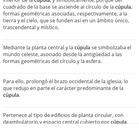
inferior de la
cúpula
; y simbólicamente, porque del
cuadrado de la base se asciende al círculo de la
cúpula
,
formas geométricas asociadas, respectivamente, a la
tierra y el cielo, que se funden así en un ámbito único,
trascendental y místico.
Mediante la planta central y la
cúpula
se simbolizaba el
mundo celeste, asociado desde la antigüedad a las
formas geométricas del círculo y la esfera.
Para ello, prolongó el brazo occidental de la iglesia, lo
que redujo en parte el carácter predominante de la
cúpula
.
Pertenece al tipo de ediﬁcios de planta circular, con
deambulatorio y espacio central cubierto por
cúpula
.