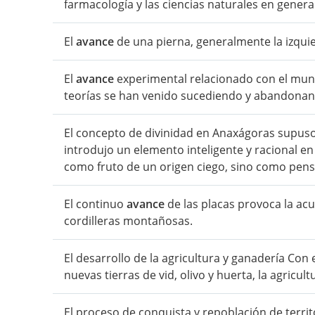
farmacología y las ciencias naturales en general
El
avance
de una pierna, generalmente la izqui
El
avance
experimental relacionado con el mund
teorías se han venido sucediendo y abandonan
El concepto de divinidad en Anaxágoras supus
introdujo un elemento inteligente y racional en 
como fruto de un origen ciego, sino como pensa
El continuo
avance
de las placas provoca la ac
cordilleras montañosas.
El desarrollo de la agricultura y ganadería Con 
nuevas tierras de vid, olivo y huerta, la agricul
El proceso de conquista y repoblación de ter